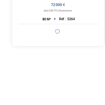
72 000 €
dont 20% TTC d'honoraires
Réf :
5264
80
M²