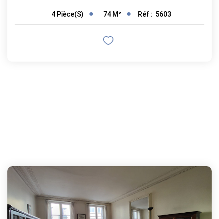
74
M²
Réf :
5603
4
Pièce(s)