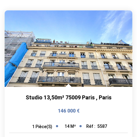
Studio 13,50m² 75009 Paris
,
Paris
146 000 €
14
M²
Réf :
5587
1
Pièce(s)