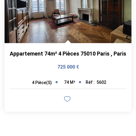
Appartement 74m² 4 Pièces 75010 Paris
,
Paris
725 000 €
74
M²
Réf :
5602
4
Pièce(s)