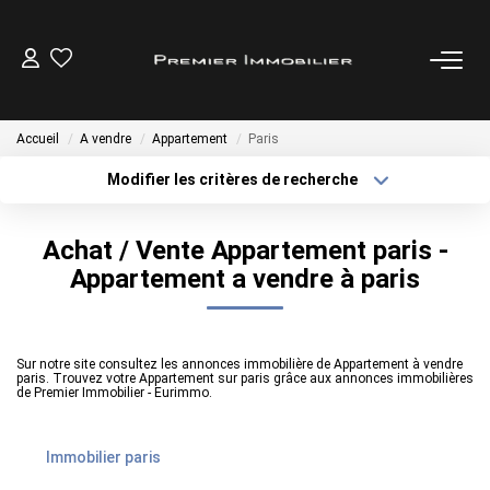
ACHETER
Accueil
A vendre
Appartement
Paris
LOUER
Modifier les critères de recherche
Localisation
Type de transaction
Surface min
ESTIMER
Achat / Vente Appartement paris -
Type de bien
Appartement a vendre à paris
Plus de critères
Budget max
GESTION LOCATIVE
Créer une alerte
Sur notre site consultez les annonces immobilière de Appartement à vendre
NOTRE AGENCE
paris. Trouvez votre Appartement sur paris grâce aux annonces immobilières
de Premier Immobilier - Eurimmo.
CONTACT
Immobilier paris