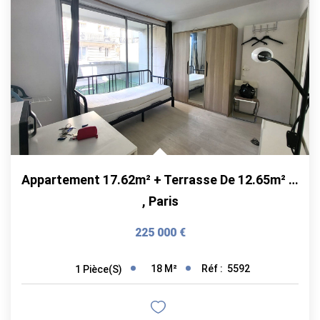
Appartement 17.62m² + Terrasse De 12.65m² 75015 Paris
,
Paris
225 000 €
18
M²
Réf :
5592
1
Pièce(s)