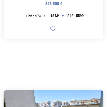
243 500 €
18
M²
Réf :
5599
1
Pièce(s)