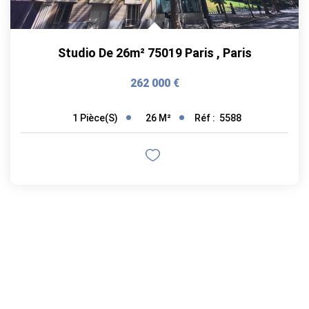
Studio De 26m² 75019 Paris
,
Paris
262 000 €
26
M²
Réf :
5588
1
Pièce(s)