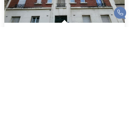
Studio De 18.89 M2 75015 Paris
,
Paris
198 000 €
19
M²
Réf :
5585
1
Pièce(s)