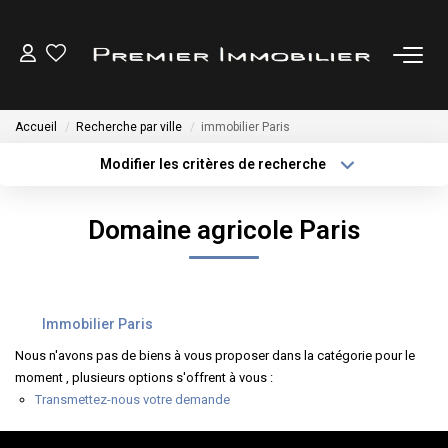
ACHETER
Accueil
Recherche par ville
immobilier Paris
LOUER
Modifier les critères de recherche
Type de transaction
Localisation
Acheter
Localisation
ESTIMER
Domaine agricole Paris
Type de bien
Sélectionnez...
Surface min
GESTION LOCATIVE
Plus de critères
Budget max
Immobilier Paris
NOTRE AGENCE
Créer une alerte
Nous n'avons pas de biens à vous proposer dans la catégorie pour le
moment , plusieurs options s'offrent à vous :
CONTACT
Transmettez-nous votre demande