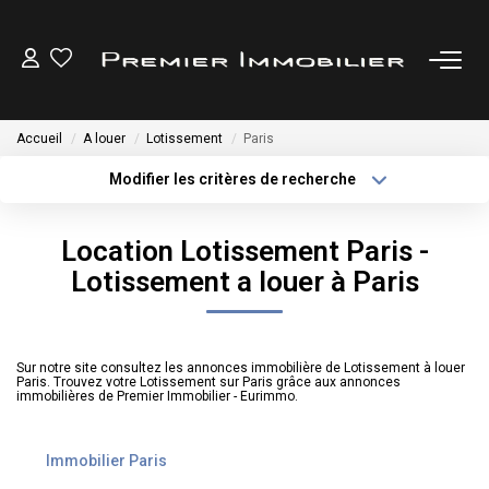
ACHETER
Accueil
A louer
Lotissement
Paris
LOUER
Modifier les critères de recherche
Type de transaction
Localisation
Acheter
Localisation
ESTIMER
Location Lotissement Paris -
Type de bien
Sélectionnez...
Surface min
Lotissement a louer à Paris
GESTION LOCATIVE
Plus de critères
Budget max
NOTRE AGENCE
Sur notre site consultez les annonces immobilière de Lotissement à louer
Créer une alerte
Paris. Trouvez votre Lotissement sur Paris grâce aux annonces
immobilières de Premier Immobilier - Eurimmo.
CONTACT
Immobilier Paris