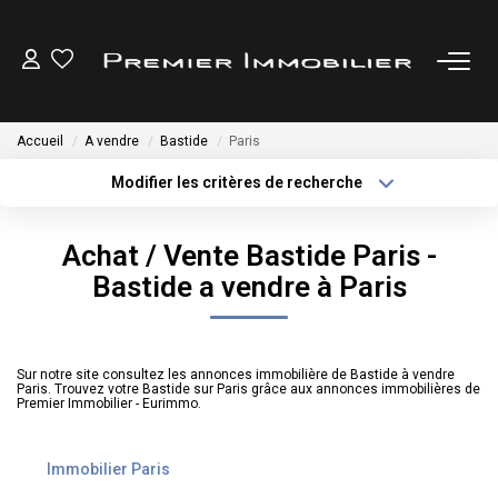
ACHETER
Accueil
A vendre
Bastide
Paris
LOUER
Modifier les critères de recherche
Type de transaction
Localisation
Acheter
Localisation
ESTIMER
Achat / Vente Bastide Paris -
Type de bien
Sélectionnez...
Surface min
Bastide a vendre à Paris
GESTION LOCATIVE
Plus de critères
Budget max
NOTRE AGENCE
Sur notre site consultez les annonces immobilière de Bastide à vendre
Créer une alerte
Paris. Trouvez votre Bastide sur Paris grâce aux annonces immobilières de
Premier Immobilier - Eurimmo.
CONTACT
Immobilier Paris