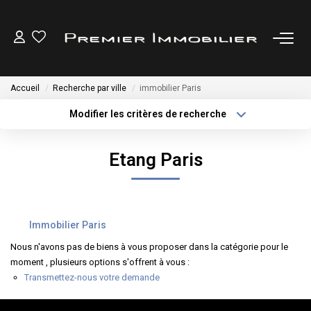
ACHETER
Accueil
Recherche par ville
immobilier Paris
LOUER
Modifier les critères de recherche
Type de transaction
Localisation
Acheter
Localisation
ESTIMER
Etang Paris
Type de bien
Sélectionnez...
Surface min
GESTION LOCATIVE
Plus de critères
Budget max
Immobilier Paris
NOTRE AGENCE
Créer une alerte
Nous n'avons pas de biens à vous proposer dans la catégorie pour le
moment , plusieurs options s'offrent à vous :
CONTACT
Transmettez-nous votre demande