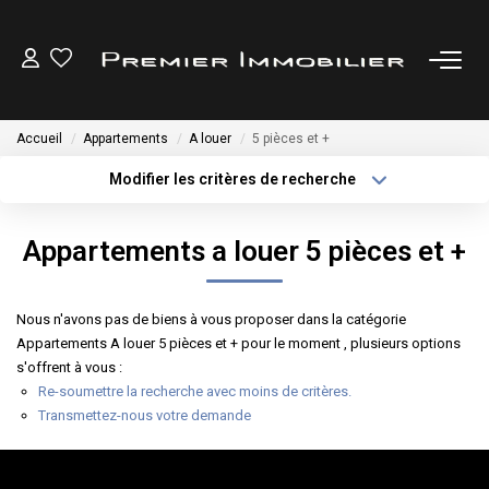
ACHETER
Accueil
Appartements
A louer
5 pièces et +
LOUER
Modifier les critères de recherche
Type de transaction
Localisation
Acheter
Localisation
ESTIMER
Appartements a louer 5 pièces et +
Type de bien
Sélectionnez...
Surface min
GESTION LOCATIVE
Nous n'avons pas de biens à vous proposer dans la catégorie
Plus de critères
Budget max
Appartements A louer 5 pièces et + pour le moment , plusieurs options
s'offrent à vous :
NOTRE AGENCE
Créer une alerte
Re-soumettre la recherche avec moins de critères.
Transmettez-nous votre demande
CONTACT