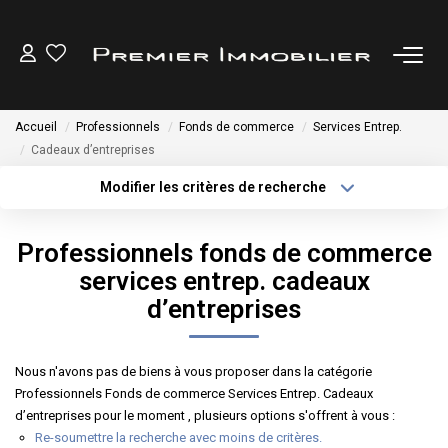
ACHETER
Accueil
Professionnels
Fonds de commerce
Services Entrep.
Cadeaux d’entreprises
LOUER
Modifier les critères de recherche
Type de transaction
Localisation
ESTIMER
Acheter
Localisation
Professionnels fonds de commerce
Type de bien
Sélectionnez...
Surface min
services entrep. cadeaux
GESTION LOCATIVE
d’entreprises
Plus de critères
Budget max
NOTRE AGENCE
Créer une alerte
Nous n'avons pas de biens à vous proposer dans la catégorie
Professionnels Fonds de commerce Services Entrep. Cadeaux
CONTACT
d’entreprises pour le moment , plusieurs options s'offrent à vous :
Re-soumettre la recherche avec moins de critères.