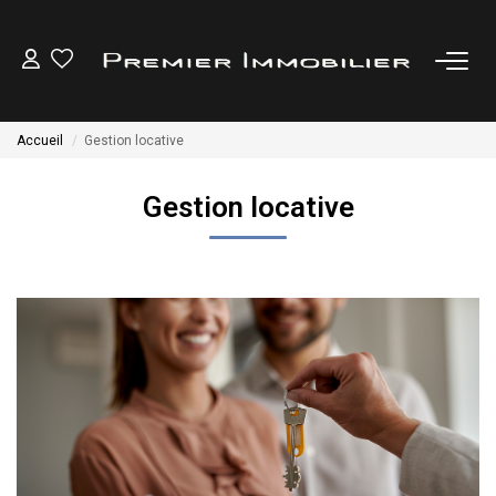
ACHETER
Accueil
Gestion locative
LOUER
Gestion locative
ESTIMER
GESTION LOCATIVE
NOTRE AGENCE
CONTACT